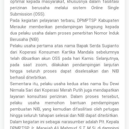
optimal kepada masyarakat, khususnya dalam fasilitasi
perizinan berusaha melalui sistem Online Single
Submission (OSS).
Pada kegiatan pelayanan terbaru, DPMPTSP Kabupaten
Merauke memberikan pendampingan langsung kepada
dua pelaku usaha dalam proses penerbitan Nomor Induk
Berusaha (NIB).
Pelaku usaha pertama atas nama Bapak Serda Sugianto
dari Koperasi Konsumen Kartika Mandala sebelumnya
telah dibuatkan akun OSS pada hari Kamis. Selanjutnya,
pada saat zoom, dilakukan pendampingan lanjutan
hingga seluruh proses dapat diselesaikan dan NIB
berhasil diterbitkan.
Sementara itu, pelaku usaha kedua atas nama Ibu Dewi
Nirmala Sari dari Koperasi Merah Putih juga mendapatkan
layanan konsultasi perizinan. Dalam proses tersebut,
pelaku usaha memohon bantuan pendampingan
pembuatan NIB, yang kemudian difasilitasi oleh petugas
hingga seluruh tahapan selesai dan NIB dapat diterbitkan.
Dalam kegiatan ini sebagai narasumber adalah Plt. Kepala
DPMPTSP;
Ir. Marwiah Ali Mahmud, S.T, M.Si
, di dampingi