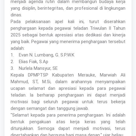
menjadi agenda rutin dalam membangun budaya kerja
yang disiplin, berintegritas, dan profesional di lingkungan
dinas.
Pada pelaksanaan apel kali ini, turut diserahkan
penghargaan kepada pegawai teladan Triwulan II Tahun
2025 sebagai bentuk apresiasi atas dedikasi dan kinerja
yang baik. Pegawai yang menerima penghargaan tersebut
adalah:
1. Evan N. Lumbang, G. S.P.W.K
2. Elias Fiak, S.Ap
3. Nurlela Mansyur, SE
Kepala DPMPTSP Kabupaten Merauke, Marwiah Ali
Mahmud, ST, M.Si, dalam arahannya menyampaikan
ucapan selamat dan apresiasi kepada para pegawai
teladan. Ia berharap penghargaan ini dapat menjadi
motivasi bagi seluruh pegawai untuk terus bekerja
dengan semangat dan tanggung jawab.
"Selamat kepada para penerima penghargaan. Ini adalah
bentuk pengakuan atas kerja keras yang telah
ditunjukkan. Semoga dapat menjadi motivasi, terus
dipertahankan dan berguna bagi masa depan," ujar beliau.