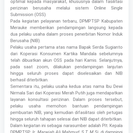
optimal kepada masyarakat, khususnya dalam fasilitasi
perizinan berusaha melalui sistem Online Single
Submission (OSS).
Pada kegiatan pelayanan terbaru, DPMPTSP Kabupaten
Merauke memberikan pendampingan langsung kepada
dua pelaku usaha dalam proses penerbitan Nomor Induk
Berusaha (NIB).
Pelaku usaha pertama atas nama Bapak Serda Sugianto
dari Koperasi Konsumen Kartika Mandala sebelumnya
telah dibuatkan akun OSS pada hari Kamis. Selanjutnya,
pada saat zoom, dilakukan pendampingan lanjutan
hingga seluruh proses dapat diselesaikan dan NIB
berhasil diterbitkan.
Sementara itu, pelaku usaha kedua atas nama Ibu Dewi
Nirmala Sari dari Koperasi Merah Putih juga mendapatkan
layanan konsultasi perizinan. Dalam proses tersebut,
pelaku usaha memohon bantuan pendampingan
pembuatan NIB, yang kemudian difasilitasi oleh petugas
hingga seluruh tahapan selesai dan NIB dapat diterbitkan.
Dalam kegiatan ini sebagai narasumber adalah Plt. Kepala
DPMPTSP;
Ir. Marwiah Ali Mahmud, S.T, M.Si
, di dampingi