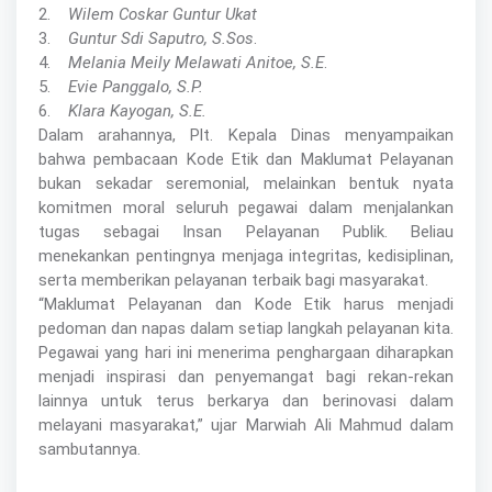
2.
Wilem Coskar Guntur Ukat
3.
Guntur Sdi Saputro, S.Sos
.
4.
Melania Meily Melawati Anitoe, S.E
.
5.
Evie Panggalo, S.P.
6.
Klara Kayogan, S.E.
Dalam arahannya, Plt. Kepala Dinas menyampaikan
bahwa pembacaan Kode Etik dan Maklumat Pelayanan
bukan sekadar seremonial, melainkan bentuk nyata
komitmen moral seluruh pegawai dalam menjalankan
tugas sebagai Insan Pelayanan Publik. Beliau
menekankan pentingnya menjaga integritas, kedisiplinan,
serta memberikan pelayanan terbaik bagi masyarakat.
“Maklumat Pelayanan dan Kode Etik harus menjadi
pedoman dan napas dalam setiap langkah pelayanan kita.
Pegawai yang hari ini menerima penghargaan diharapkan
menjadi inspirasi dan penyemangat bagi rekan-rekan
lainnya untuk terus berkarya dan berinovasi dalam
melayani masyarakat,” ujar Marwiah Ali Mahmud dalam
sambutannya.