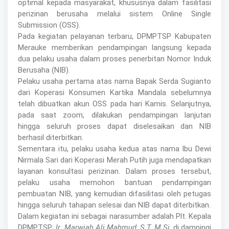
optimal kepada masyarakat, khususnya dalam fasilitasi
perizinan berusaha melalui sistem Online Single
Submission (OSS).
Pada kegiatan pelayanan terbaru, DPMPTSP Kabupaten
Merauke memberikan pendampingan langsung kepada
dua pelaku usaha dalam proses penerbitan Nomor Induk
Berusaha (NIB).
Pelaku usaha pertama atas nama Bapak Serda Sugianto
dari Koperasi Konsumen Kartika Mandala sebelumnya
telah dibuatkan akun OSS pada hari Kamis. Selanjutnya,
pada saat zoom, dilakukan pendampingan lanjutan
hingga seluruh proses dapat diselesaikan dan NIB
berhasil diterbitkan.
Sementara itu, pelaku usaha kedua atas nama Ibu Dewi
Nirmala Sari dari Koperasi Merah Putih juga mendapatkan
layanan konsultasi perizinan. Dalam proses tersebut,
pelaku usaha memohon bantuan pendampingan
pembuatan NIB, yang kemudian difasilitasi oleh petugas
hingga seluruh tahapan selesai dan NIB dapat diterbitkan.
Dalam kegiatan ini sebagai narasumber adalah Plt. Kepala
DPMPTSP;
Ir. Marwiah Ali Mahmud, S.T, M.Si
, di dampingi