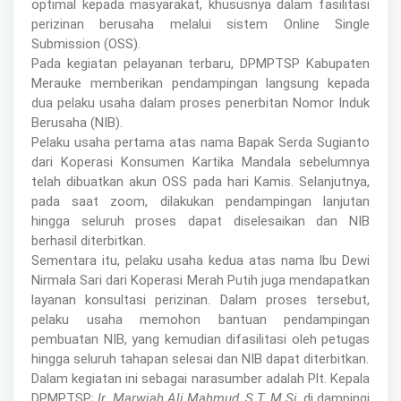
optimal kepada masyarakat, khususnya dalam fasilitasi
perizinan berusaha melalui sistem Online Single
Submission (OSS).
Pada kegiatan pelayanan terbaru, DPMPTSP Kabupaten
Merauke memberikan pendampingan langsung kepada
dua pelaku usaha dalam proses penerbitan Nomor Induk
Berusaha (NIB).
Pelaku usaha pertama atas nama Bapak Serda Sugianto
dari Koperasi Konsumen Kartika Mandala sebelumnya
telah dibuatkan akun OSS pada hari Kamis. Selanjutnya,
pada saat zoom, dilakukan pendampingan lanjutan
hingga seluruh proses dapat diselesaikan dan NIB
berhasil diterbitkan.
Sementara itu, pelaku usaha kedua atas nama Ibu Dewi
Nirmala Sari dari Koperasi Merah Putih juga mendapatkan
layanan konsultasi perizinan. Dalam proses tersebut,
pelaku usaha memohon bantuan pendampingan
pembuatan NIB, yang kemudian difasilitasi oleh petugas
hingga seluruh tahapan selesai dan NIB dapat diterbitkan.
Dalam kegiatan ini sebagai narasumber adalah Plt. Kepala
DPMPTSP;
Ir. Marwiah Ali Mahmud, S.T, M.Si
, di dampingi