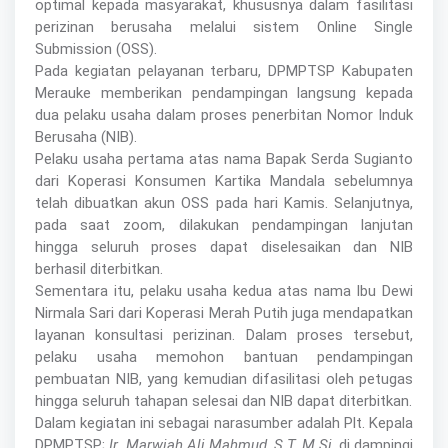
optimal kepada masyarakat, khususnya dalam fasilitasi
perizinan berusaha melalui sistem Online Single
Submission (OSS).
Pada kegiatan pelayanan terbaru, DPMPTSP Kabupaten
Merauke memberikan pendampingan langsung kepada
dua pelaku usaha dalam proses penerbitan Nomor Induk
Berusaha (NIB).
Pelaku usaha pertama atas nama Bapak Serda Sugianto
dari Koperasi Konsumen Kartika Mandala sebelumnya
telah dibuatkan akun OSS pada hari Kamis. Selanjutnya,
pada saat zoom, dilakukan pendampingan lanjutan
hingga seluruh proses dapat diselesaikan dan NIB
berhasil diterbitkan.
Sementara itu, pelaku usaha kedua atas nama Ibu Dewi
Nirmala Sari dari Koperasi Merah Putih juga mendapatkan
layanan konsultasi perizinan. Dalam proses tersebut,
pelaku usaha memohon bantuan pendampingan
pembuatan NIB, yang kemudian difasilitasi oleh petugas
hingga seluruh tahapan selesai dan NIB dapat diterbitkan.
Dalam kegiatan ini sebagai narasumber adalah Plt. Kepala
DPMPTSP;
Ir. Marwiah Ali Mahmud, S.T, M.Si
, di dampingi