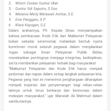
2.
Wilem Coskar Guntur Ukat
3.
Guntur Sdi Saputro, S.Sos
.
4.
Melania Meily Melawati Anitoe, S.E
.
5.
Evie Panggalo, S.P.
6.
Klara Kayogan, S.E.
Dalam arahannya, Plt. Kepala Dinas menyampaikan
bahwa pembacaan Kode Etik dan Maklumat Pelayanan
bukan sekadar seremonial, melainkan bentuk nyata
komitmen moral seluruh pegawai dalam menjalankan
tugas sebagai Insan Pelayanan Publik. Beliau
menekankan pentingnya menjaga integritas, kedisiplinan,
serta memberikan pelayanan terbaik bagi masyarakat.
“Maklumat Pelayanan dan Kode Etik harus menjadi
pedoman dan napas dalam setiap langkah pelayanan kita.
Pegawai yang hari ini menerima penghargaan diharapkan
menjadi inspirasi dan penyemangat bagi rekan-rekan
lainnya untuk terus berkarya dan berinovasi dalam
melayani masyarakat,” ujar Marwiah Ali Mahmud dalam
sambutannya.