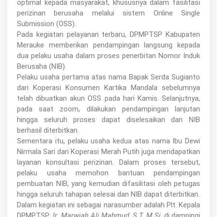
optimal kepada masyarakat, khususnya dalam fasilitasi
perizinan berusaha melalui sistem Online Single
Submission (OSS).
Pada kegiatan pelayanan terbaru, DPMPTSP Kabupaten
Merauke memberikan pendampingan langsung kepada
dua pelaku usaha dalam proses penerbitan Nomor Induk
Berusaha (NIB).
Pelaku usaha pertama atas nama Bapak Serda Sugianto
dari Koperasi Konsumen Kartika Mandala sebelumnya
telah dibuatkan akun OSS pada hari Kamis. Selanjutnya,
pada saat zoom, dilakukan pendampingan lanjutan
hingga seluruh proses dapat diselesaikan dan NIB
berhasil diterbitkan.
Sementara itu, pelaku usaha kedua atas nama Ibu Dewi
Nirmala Sari dari Koperasi Merah Putih juga mendapatkan
layanan konsultasi perizinan. Dalam proses tersebut,
pelaku usaha memohon bantuan pendampingan
pembuatan NIB, yang kemudian difasilitasi oleh petugas
hingga seluruh tahapan selesai dan NIB dapat diterbitkan.
Dalam kegiatan ini sebagai narasumber adalah Plt. Kepala
DPMPTSP;
Ir. Marwiah Ali Mahmud, S.T, M.Si
, di dampingi