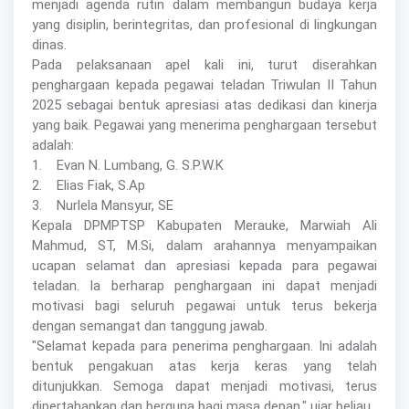
menjadi agenda rutin dalam membangun budaya kerja
yang disiplin, berintegritas, dan profesional di lingkungan
dinas.
Pada pelaksanaan apel kali ini, turut diserahkan
penghargaan kepada pegawai teladan Triwulan II Tahun
2025 sebagai bentuk apresiasi atas dedikasi dan kinerja
yang baik. Pegawai yang menerima penghargaan tersebut
adalah:
1. Evan N. Lumbang, G. S.P.W.K
2. Elias Fiak, S.Ap
3. Nurlela Mansyur, SE
Kepala DPMPTSP Kabupaten Merauke, Marwiah Ali
Mahmud, ST, M.Si, dalam arahannya menyampaikan
ucapan selamat dan apresiasi kepada para pegawai
teladan. Ia berharap penghargaan ini dapat menjadi
motivasi bagi seluruh pegawai untuk terus bekerja
dengan semangat dan tanggung jawab.
"Selamat kepada para penerima penghargaan. Ini adalah
bentuk pengakuan atas kerja keras yang telah
ditunjukkan. Semoga dapat menjadi motivasi, terus
dipertahankan dan berguna bagi masa depan," ujar beliau.