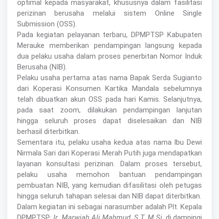
optimal kepada masyarakat, khususnya dalam fasilitasi
perizinan berusaha melalui sistem Online Single
Submission (OSS).
Pada kegiatan pelayanan terbaru, DPMPTSP Kabupaten
Merauke memberikan pendampingan langsung kepada
dua pelaku usaha dalam proses penerbitan Nomor Induk
Berusaha (NIB).
Pelaku usaha pertama atas nama Bapak Serda Sugianto
dari Koperasi Konsumen Kartika Mandala sebelumnya
telah dibuatkan akun OSS pada hari Kamis. Selanjutnya,
pada saat zoom, dilakukan pendampingan lanjutan
hingga seluruh proses dapat diselesaikan dan NIB
berhasil diterbitkan.
Sementara itu, pelaku usaha kedua atas nama Ibu Dewi
Nirmala Sari dari Koperasi Merah Putih juga mendapatkan
layanan konsultasi perizinan. Dalam proses tersebut,
pelaku usaha memohon bantuan pendampingan
pembuatan NIB, yang kemudian difasilitasi oleh petugas
hingga seluruh tahapan selesai dan NIB dapat diterbitkan.
Dalam kegiatan ini sebagai narasumber adalah Plt. Kepala
DPMPTSP;
Ir. Marwiah Ali Mahmud, S.T, M.Si
, di dampingi