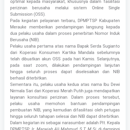
optimal kepada masyarakat, khususnya dalam fasilitasi
perizinan berusaha melalui sistem Online Single
Submission (OSS).
Pada kegiatan pelayanan terbaru, DPMPTSP Kabupaten
Merauke memberikan pendampingan langsung kepada
dua pelaku usaha dalam proses penerbitan Nomor Induk
Berusaha (NIB).
Pelaku usaha pertama atas nama Bapak Serda Sugianto
dari Koperasi Konsumen Kartika Mandala sebelumnya
telah dibuatkan akun OSS pada hari Kamis. Selanjutnya,
pada saat zoom, dilakukan pendampingan lanjutan
hingga seluruh proses dapat diselesaikan dan NIB
berhasil diterbitkan.
Sementara itu, pelaku usaha kedua atas nama Ibu Dewi
Nirmala Sari dari Koperasi Merah Putih juga mendapatkan
layanan konsultasi perizinan. Dalam proses tersebut,
pelaku usaha memohon bantuan pendampingan
pembuatan NIB, yang kemudian difasilitasi oleh petugas
hingga seluruh tahapan selesai dan NIB dapat diterbitkan.
Dalam kegiatan ini sebagai narasumber adalah Plt. Kepala
DPMPTSP;
Ir. Marwiah Ali Mahmud, S.T, M.Si
, di dampingi