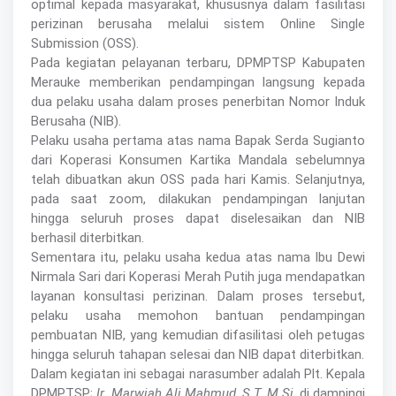
optimal kepada masyarakat, khususnya dalam fasilitasi
perizinan berusaha melalui sistem Online Single
Submission (OSS).
Pada kegiatan pelayanan terbaru, DPMPTSP Kabupaten
Merauke memberikan pendampingan langsung kepada
dua pelaku usaha dalam proses penerbitan Nomor Induk
Berusaha (NIB).
Pelaku usaha pertama atas nama Bapak Serda Sugianto
dari Koperasi Konsumen Kartika Mandala sebelumnya
telah dibuatkan akun OSS pada hari Kamis. Selanjutnya,
pada saat zoom, dilakukan pendampingan lanjutan
hingga seluruh proses dapat diselesaikan dan NIB
berhasil diterbitkan.
Sementara itu, pelaku usaha kedua atas nama Ibu Dewi
Nirmala Sari dari Koperasi Merah Putih juga mendapatkan
layanan konsultasi perizinan. Dalam proses tersebut,
pelaku usaha memohon bantuan pendampingan
pembuatan NIB, yang kemudian difasilitasi oleh petugas
hingga seluruh tahapan selesai dan NIB dapat diterbitkan.
Dalam kegiatan ini sebagai narasumber adalah Plt. Kepala
DPMPTSP;
Ir. Marwiah Ali Mahmud, S.T, M.Si
, di dampingi