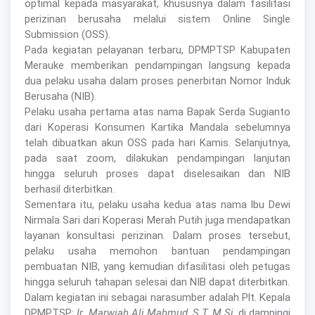
optimal kepada masyarakat, khususnya dalam fasilitasi
perizinan berusaha melalui sistem Online Single
Submission (OSS).
Pada kegiatan pelayanan terbaru, DPMPTSP Kabupaten
Merauke memberikan pendampingan langsung kepada
dua pelaku usaha dalam proses penerbitan Nomor Induk
Berusaha (NIB).
Pelaku usaha pertama atas nama Bapak Serda Sugianto
dari Koperasi Konsumen Kartika Mandala sebelumnya
telah dibuatkan akun OSS pada hari Kamis. Selanjutnya,
pada saat zoom, dilakukan pendampingan lanjutan
hingga seluruh proses dapat diselesaikan dan NIB
berhasil diterbitkan.
Sementara itu, pelaku usaha kedua atas nama Ibu Dewi
Nirmala Sari dari Koperasi Merah Putih juga mendapatkan
layanan konsultasi perizinan. Dalam proses tersebut,
pelaku usaha memohon bantuan pendampingan
pembuatan NIB, yang kemudian difasilitasi oleh petugas
hingga seluruh tahapan selesai dan NIB dapat diterbitkan.
Dalam kegiatan ini sebagai narasumber adalah Plt. Kepala
DPMPTSP;
Ir. Marwiah Ali Mahmud, S.T, M.Si
, di dampingi