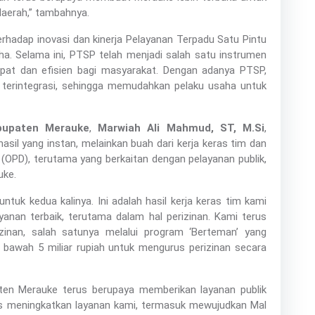
daerah,” tambahnya.
rhadap inovasi dan kinerja Pelayanan Terpadu Satu Pintu
a. Selama ini, PTSP telah menjadi salah satu instrumen
at dan efisien bagi masyarakat. Dengan adanya PTSP,
n terintegrasi, sehingga memudahkan pelaku usaha untuk
bupaten Merauke
,
Marwiah Ali Mahmud, ST, M.Si
,
il yang instan, melainkan buah dari kerja keras tim dan
OPD), terutama yang berkaitan dengan pelayanan publik,
uke.
tuk kedua kalinya. Ini adalah hasil kerja keras tim kami
anan terbaik, terutama dalam hal perizinan. Kami terus
inan, salah satunya melalui program ‘Berteman’ yang
bawah 5 miliar rupiah untuk mengurus perizinan secara
ten Merauke terus berupaya memberikan layanan publik
rus meningkatkan layanan kami, termasuk mewujudkan Mal