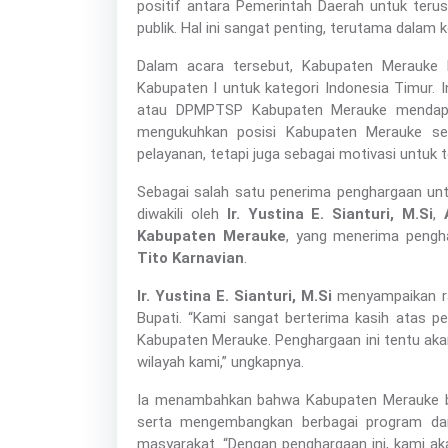
positif antara Pemerintah Daerah untuk terus
publik. Hal ini sangat penting, terutama dala
Dalam acara tersebut, Kabupaten Merauke b
Kabupaten I untuk kategori Indonesia Timur. 
atau DPMPTSP Kabupaten Merauke mendapat
mengukuhkan posisi Kabupaten Merauke se
pelayanan, tetapi juga sebagai motivasi untuk
Sebagai salah satu penerima penghargaan unt
diwakili oleh
Ir. Yustina E. Sianturi, M.Si
,
Kabupaten Merauke
, yang menerima pengh
Tito Karnavian
.
Ir. Yustina E. Sianturi, M.Si
menyampaikan ra
Bupati. “Kami sangat berterima kasih atas p
Kabupaten Merauke. Penghargaan ini tentu aka
wilayah kami,” ungkapnya.
Ia menambahkan bahwa Kabupaten Merauke b
serta mengembangkan berbagai program dan
masyarakat. “Dengan penghargaan ini, kami a