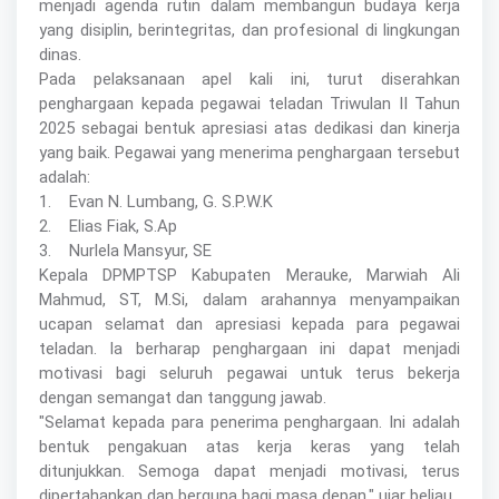
menjadi agenda rutin dalam membangun budaya kerja
yang disiplin, berintegritas, dan profesional di lingkungan
dinas.
Pada pelaksanaan apel kali ini, turut diserahkan
penghargaan kepada pegawai teladan Triwulan II Tahun
2025 sebagai bentuk apresiasi atas dedikasi dan kinerja
yang baik. Pegawai yang menerima penghargaan tersebut
adalah:
1. Evan N. Lumbang, G. S.P.W.K
2. Elias Fiak, S.Ap
3. Nurlela Mansyur, SE
Kepala DPMPTSP Kabupaten Merauke, Marwiah Ali
Mahmud, ST, M.Si, dalam arahannya menyampaikan
ucapan selamat dan apresiasi kepada para pegawai
teladan. Ia berharap penghargaan ini dapat menjadi
motivasi bagi seluruh pegawai untuk terus bekerja
dengan semangat dan tanggung jawab.
"Selamat kepada para penerima penghargaan. Ini adalah
bentuk pengakuan atas kerja keras yang telah
ditunjukkan. Semoga dapat menjadi motivasi, terus
dipertahankan dan berguna bagi masa depan," ujar beliau.