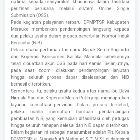
optimal kepada masyarakat, khususnya dalam fasilitasi
perizinan berusaha melalui sistem Online Single
Submission (OSS).
Pada kegiatan pelayanan terbaru, DPMPTSP Kabupaten
Merauke memberikan pendampingan langsung kepada
dua pelaku usaha dalam proses penerbitan Nomor Induk
Berusaha (NIB).
Pelaku usaha pertama atas nama Bapak Serda Sugianto
dari Koperasi Konsumen Kartika Mandala sebelumnya
telah dibuatkan akun OSS pada hari Kamis. Selanjutnya,
pada saat zoom, dilakukan pendampingan lanjutan
hingga seluruh proses dapat diselesaikan dan NIB
berhasil diterbitkan.
Sementara itu, pelaku usaha kedua atas nama Ibu Dewi
Nirmala Sari dari Koperasi Merah Putih juga mendapatkan
layanan konsultasi perizinan. Dalam proses tersebut,
pelaku usaha memohon bantuan pendampingan
pembuatan NIB, yang kemudian difasilitasi oleh petugas
hingga seluruh tahapan selesai dan NIB dapat diterbitkan.
Dalam kegiatan ini sebagai narasumber adalah Plt. Kepala
DPMPTSP;
Ir. Marwiah Ali Mahmud, S.T, M.Si
, di dampingi