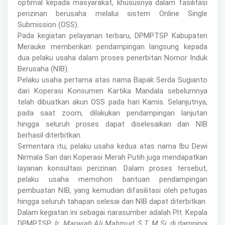
optimal kepada masyarakat, khususnya dalam fasilitasi
perizinan berusaha melalui sistem Online Single
Submission (OSS).
Pada kegiatan pelayanan terbaru, DPMPTSP Kabupaten
Merauke memberikan pendampingan langsung kepada
dua pelaku usaha dalam proses penerbitan Nomor Induk
Berusaha (NIB).
Pelaku usaha pertama atas nama Bapak Serda Sugianto
dari Koperasi Konsumen Kartika Mandala sebelumnya
telah dibuatkan akun OSS pada hari Kamis. Selanjutnya,
pada saat zoom, dilakukan pendampingan lanjutan
hingga seluruh proses dapat diselesaikan dan NIB
berhasil diterbitkan.
Sementara itu, pelaku usaha kedua atas nama Ibu Dewi
Nirmala Sari dari Koperasi Merah Putih juga mendapatkan
layanan konsultasi perizinan. Dalam proses tersebut,
pelaku usaha memohon bantuan pendampingan
pembuatan NIB, yang kemudian difasilitasi oleh petugas
hingga seluruh tahapan selesai dan NIB dapat diterbitkan.
Dalam kegiatan ini sebagai narasumber adalah Plt. Kepala
DPMPTSP;
Ir. Marwiah Ali Mahmud, S.T, M.Si
, di dampingi