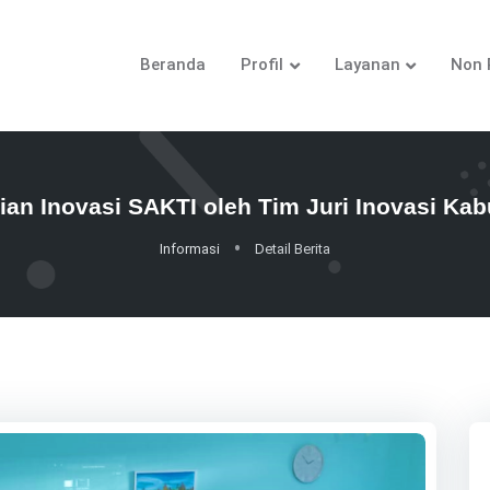
Beranda
Profil
Layanan
Non 
aian Inovasi SAKTI oleh Tim Juri Inovasi Ka
Informasi
Detail Berita