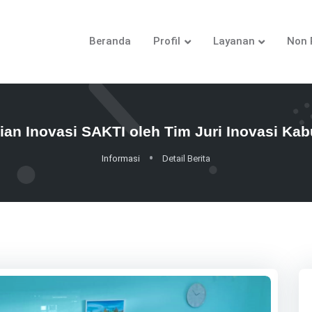
Beranda
Profil
Layanan
Non 
aian Inovasi SAKTI oleh Tim Juri Inovasi Ka
Informasi
Detail Berita