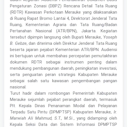
Pengaturan Zonasi (DBPZ) Rencana Detail Tata Ruang
(RDTR) Kawasan Perkotaan Merauke yang dilaksanakan
di Ruang Rapat Bromo Lantai 4, Direktorat Jenderal Tata
Ruang, Kementerian Agraria dan Tata Ruang/Badan
Pertanahan Nasional (ATR/BPN), Jakarta. Kegiatan
tersebut dipimpin langsung oleh Bupati Merauke,
Yoseph
B. Gebze
, dan diterima oleh Direktur Jenderal Tata Ruang
beserta jajaran pejabat Kementerian ATR/BPN. Audiensi
ini bertujuan untuk membahas percepatan pemutakhiran
dokumen RDTR sebagai instrumen penting dalam
mendukung pembangunan daerah, peningkatan investasi,
serta penguatan peran strategis Kabupaten Merauke
sebagai salah satu kawasan pengembangan pangan
nasional.
Turut hadir dalam rombongan Pemerintah Kabupaten
Merauke sejumlah pejabat perangkat daerah, termasuk
Plt. Kepala Dinas Penanaman Modal dan Pelayanan
Terpadu Satu Pintu (DPMPTSP) Kabupaten Merauke,
Ir.
Marwiah Ali Mahmud, S.T., M.Si.
, yang didampingi oleh
Kepala Seksi Data dan Sistem Informasi DPMPTSP