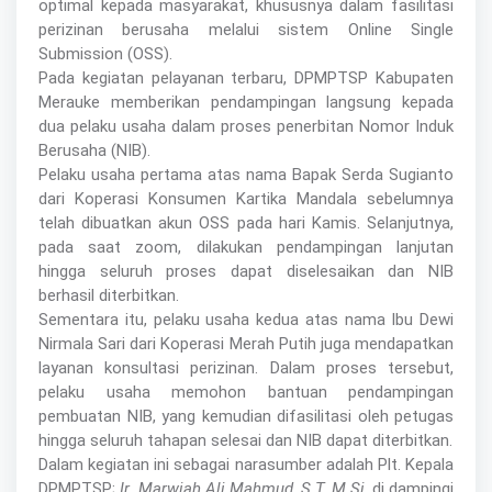
optimal kepada masyarakat, khususnya dalam fasilitasi
perizinan berusaha melalui sistem Online Single
Submission (OSS).
Pada kegiatan pelayanan terbaru, DPMPTSP Kabupaten
Merauke memberikan pendampingan langsung kepada
dua pelaku usaha dalam proses penerbitan Nomor Induk
Berusaha (NIB).
Pelaku usaha pertama atas nama Bapak Serda Sugianto
dari Koperasi Konsumen Kartika Mandala sebelumnya
telah dibuatkan akun OSS pada hari Kamis. Selanjutnya,
pada saat zoom, dilakukan pendampingan lanjutan
hingga seluruh proses dapat diselesaikan dan NIB
berhasil diterbitkan.
Sementara itu, pelaku usaha kedua atas nama Ibu Dewi
Nirmala Sari dari Koperasi Merah Putih juga mendapatkan
layanan konsultasi perizinan. Dalam proses tersebut,
pelaku usaha memohon bantuan pendampingan
pembuatan NIB, yang kemudian difasilitasi oleh petugas
hingga seluruh tahapan selesai dan NIB dapat diterbitkan.
Dalam kegiatan ini sebagai narasumber adalah Plt. Kepala
DPMPTSP;
Ir. Marwiah Ali Mahmud, S.T, M.Si
, di dampingi