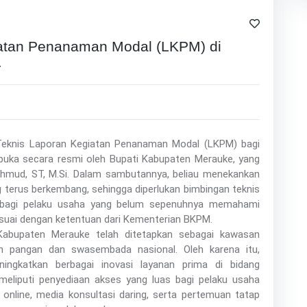
iatan Penanaman Modal (LKPM) di
4
eknis Laporan Kegiatan Penanaman Modal (LKPM) bagi
ibuka secara resmi oleh Bupati Kabupaten Merauke, yang
ahmud, ST, M.Si. Dalam sambutannya, beliau menekankan
ng terus berkembang, sehingga diperlukan bimbingan teknis
an bagi pelaku usaha yang belum sepenuhnya memahami
suai dengan ketentuan dari Kementerian BKPM.
upaten Merauke telah ditetapkan sebagai kawasan
n pangan dan swasembada nasional. Oleh karena itu,
ngkatkan berbagai inovasi layanan prima di bidang
meliputi penyediaan akses yang luas bagi pelaku usaha
is online, media konsultasi daring, serta pertemuan tatap