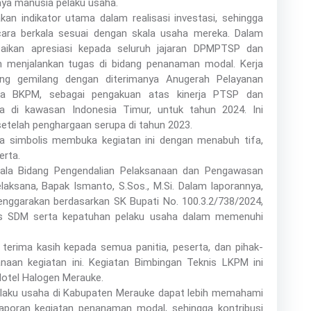
ya manusia pelaku usaha.
n indikator utama dalam realisasi investasi, sehingga
ra berkala sesuai dengan skala usaha mereka. Dalam
ikan apresiasi kepada seluruh jajaran DPMPTSP dan
am menjalankan tugas di bidang penanaman modal. Kerja
ng gemilang dengan diterimanya Anugerah Pelayanan
pala BKPM, sebagai pengakuan atas kinerja PTSP dan
a di kawasan Indonesia Timur, untuk tahun 2024. Ini
etelah penghargaan serupa di tahun 2023.
a simbolis membuka kegiatan ini dengan menabuh tifa,
erta.
pala Bidang Pengendalian Pelaksanaan dan Pengawasan
aksana, Bapak Ismanto, S.Sos., M.Si. Dalam laporannya,
enggarakan berdasarkan SK Bupati No. 100.3.2/738/2024,
as SDM serta kepatuhan pelaku usaha dalam memenuhi
terima kasih kepada semua panitia, peserta, dan pihak-
anaan kegiatan ini. Kegiatan Bimbingan Teknis LKPM ini
Hotel Halogen Merauke.
pelaku usaha di Kabupaten Merauke dapat lebih memahami
aporan kegiatan penanaman modal, sehingga kontribusi