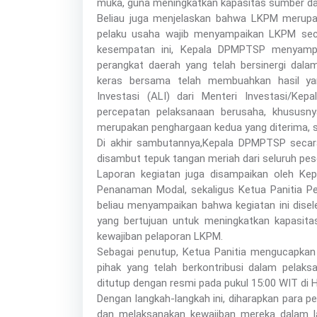
muka, guna meningkatkan kapasitas sumber da
Beliau juga menjelaskan bahwa LKPM merupaka
pelaku usaha wajib menyampaikan LKPM seca
kesempatan ini, Kepala DPMPTSP menyampa
perangkat daerah yang telah bersinergi dal
keras bersama telah membuahkan hasil ya
Investasi (ALI) dari Menteri Investasi/Ke
percepatan pelaksanaan berusaha, khususny
merupakan penghargaan kedua yang diterima, s
Di akhir sambutannya,Kepala DPMPTSP secar
disambut tepuk tangan meriah dari seluruh pes
Laporan kegiatan juga disampaikan oleh Ke
Penanaman Modal, sekaligus Ketua Panitia Pel
beliau menyampaikan bahwa kegiatan ini disel
yang bertujuan untuk meningkatkan kapasit
kewajiban pelaporan LKPM.
Sebagai penutup, Ketua Panitia mengucapkan 
pihak yang telah berkontribusi dalam pelaks
ditutup dengan resmi pada pukul 15:00 WIT di 
Dengan langkah-langkah ini, diharapkan para 
dan melaksanakan kewajiban mereka dalam l